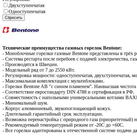
Двухступенчатая
Одноступенчатая
Сбросить
Технические преимущества газовых горелок Bentone:
- Моноблочные горелки газовые Bentone представлены в трёх 
- Система рестарта после перебоев с подачей электричества, газ
- Производятся в Швеции.
- Модельный ряд от 7 до 2550 кВт.
- Регулировка мощности: одноступенчатая, двухступенчатая, м
- Максимальная комплектация с мультиблоками.
- Горелки Bentone AB "с синим пламенем". Наивысшая чистота 
- Соответствие евростандарту DIN 4788 и сертификация в РФ.
- Совместимость с напольными универсальными котлами BAXI, Ferro
- Минимальный шум.
- Корпус алюминиевый, звукопоглощающий кожух.
- Длительный гарантийный срок эксплуатации.
- Возможна перенастройка с природного газа (приоритетный) 
- Рекомендуемый температурный режим от -20С до +60С.
- Все горелки адаптированы к отечественной системе подачи да