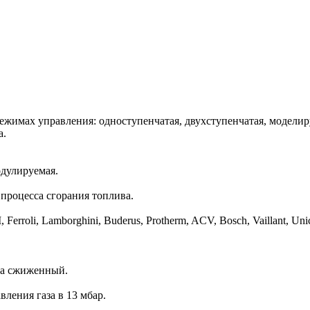
режимах управления: одноступенчатая, двухступенчатая, модели
а.
одулируемая.
процесса сгорания топлива.
li, Lamborghini, Buderus, Protherm, ACV, Bosch, Vaillant, Unical
на сжиженный.
вления газа в 13 мбар.