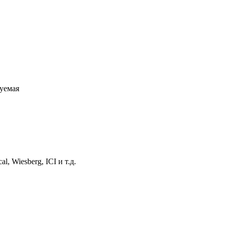
руемая
, Wiesberg, ICI и т.д.