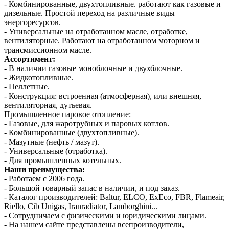
- Комбинированные, двухтопливные. работают как газовые и
дизельные. Простой переход на различные виды
энергоресурсов.
- Универсальные на отработанном масле, отработке,
вентиляторные. Работают на отработанном моторном и
трансмиссионном масле.
Ассортимент:
- В наличии газовые моноблочные и двухблочные.
- Жидкотопливные.
- Пеллетные.
- Конструкция: встроенная (атмосферная), или внешняя,
вентиляторная, дутьевая.
Промышленное паровое отопление:
- Газовые, для жаротрубных и паровых котлов.
- Комбинированные (двухтопливные).
- Мазутные (нефть / мазут).
- Универсальные (отработка).
- Для промышленных котельных.
Наши преимущества:
- Работаем с 2006 года.
- Большой товарный запас в наличии, и под заказ.
- Каталог производителей: Baltur, ELCO, ExEco, FBR, Flameair,
Riello, Cib Unigas, Iranradiator, Lamborghini...
- Сотрудничаем с физическими и юридическими лицами.
- На нашем сайте представлены всепроизводители,