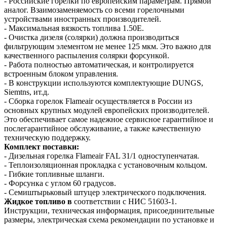
- Российские горелки по европейским параметрам. Прямой
аналог. Взаимозаменяемость со всеми горелочными
устройствами иностранных производителей.
- Максимальная вязкость топлива 1.50E.
- Очистка дизеля (солярки) должна производиться
фильтрующим элементом не менее 125 мкм. Это важно для
качественного распыления солярки форсункой.
- Работа полностью автоматическая, и контролируется
встроенным блоком управления.
- В конструкции используются комплектующие DUNGS,
Siemtns, ит.д.
- Сборка горелок Flameair осуществляется в России из
основных крупных модулей европейских производителей.
Это обеспечивает самое надежное сервисное гарантийное и
послегарантийное обслуживание, а также качественную
техническую поддержку.
Комплект поставки:
- Дизельная горелка Flameair FAL 31/1 одноступенчатая.
- Теплоизоляционная прокладка с установочным кольцом.
- Гибкие топливные шланги.
- Форсунка с углом 60 градусов.
- Семиштырьковый штуцер электрического подключения.
Жидкое топливо в
соответствии с НИС 51603-1.
Инструкции, техническая информация, присоединительные
размеры, электрическая схема рекомендации по установке и