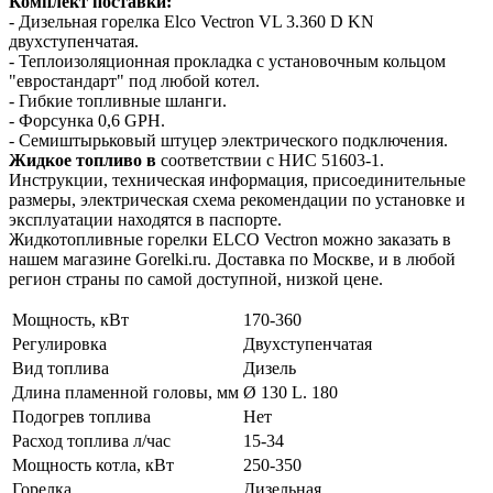
Комплект поставки:
- Дизельная горелка Elco Vectron VL 3.360 D KN
двухступенчатая.
- Теплоизоляционная прокладка с установочным кольцом
"евростандарт" под любой котел.
- Гибкие топливные шланги.
- Форсунка 0,6 GPH.
- Семиштырьковый штуцер электрического подключения.
Жидкое топливо в
соответствии с НИС 51603-1.
Инструкции, техническая информация, присоединительные
размеры, электрическая схема рекомендации по установке и
эксплуатации находятся в паспорте.
Жидкотопливные горелки ELCO Vectron можно заказать в
нашем магазине Gorelki.ru. Доставка по Москве, и в любой
регион страны по самой доступной, низкой цене.
Мощность, кВт
170-360
Регулировка
Двухступенчатая
Вид топлива
Дизель
Длина пламенной головы, мм
Ø 130 L. 180
Подогрев топлива
Нет
Расход топлива л/час
15-34
Мощность котла, кВт
250-350
Горелка
Дизельная