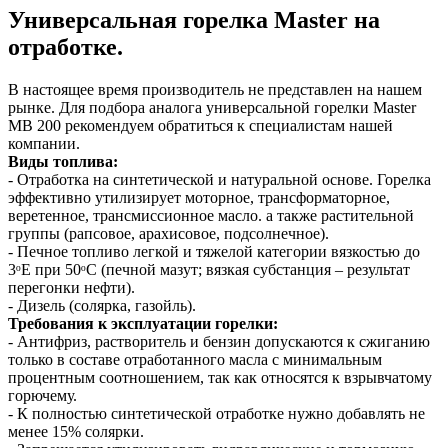
Универсальная горелка Master на
отработке.
В настоящее время производитель не представлен на нашем
рынке. Для подбора аналога универсальной горелки Master
MB 200 рекомендуем обратиться к специалистам нашей
компании.
Виды топлива:
- Отработка на синтетической и натуральной основе. Горелка
эффективно утилизирует моторное, трансформаторное,
веретенное, трансмиссионное масло. а также растительной
группы (рапсовое, арахисовое, подсолнечное).
- Печное топливо легкой и тяжелой категории вязкостью до
3ᵒЕ при 50ᵒС (печной мазут; вязкая субстанция – результат
перегонки нефти).
- Дизель (солярка, газойль).
Требования к эксплуатации горелки:
- Антифриз, растворитель и бензин допускаются к сжиганию
только в составе отработанного масла с минимальным
процентным соотношением, так как относятся к взрывчатому
горючему.
- К полностью синтетической отработке нужно добавлять не
менее 15% солярки.