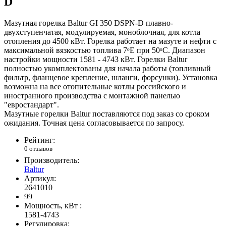
D
Мазутная горелка Baltur GI 350 DSPN-D плавно-
двухступенчатая, модулируемая, моноблочная, для котла
отопления до 4500 кВт. Горелка работает на мазуте и нефти с
максимальной вязкостью топлива 7ᵒЕ при 50ᵒС. Диапазон
настройки мощности 1581 - 4743 кВт. Горелки Baltur
полностью укомплектованы для начала работы (топливный
фильтр, фланцевое крепление, шланги, форсунки). Установка
возможна на все отопительные котлы российского и
иностранного производства с монтажной панелью
"евростандарт".
Мазутные горелки Baltur поставляются под заказ со сроком
ожидания. Точная цена согласовывается по запросу.
Рейтинг:
0 отзывов
Производитель:
Baltur
Артикул:
2641010
99
Мощность, кВт :
1581-4743
Регулировка: