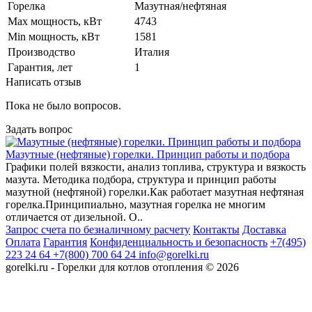
Горелка
Мазутная/нефтяная
Max мощность, кВт
4743
Min мощность, кВт
1581
Производство
Италия
Гарантия, лет
1
Написать отзыв
Пока не было вопросов.
Задать вопрос
Мазутные (нефтяные) горелки. Принцип работы и подбора
Графики полей вязкости, анализ топлива, структура и вязкость
мазута. Методика подбора, структура и принцип работы
мазутной (нефтяной) горелки.Как работает мазутная нефтяная
горелка.Принципиально, мазутная горелка не многим
отличается от дизельной. О..
Запрос счета по безналичному расчету
Контакты
Доставка
Оплата
Гарантия
Конфиденциальность и безопасность
+7(495)
223 24 64
+7(800) 700 64 24
info@gorelki.ru
gorelki.ru - Горелки для котлов отопления © 2026