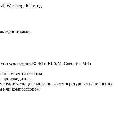
, Wiesberg, ICI и т.д.
актеристиками.
тветствуют серии RS/M и RLS/M. Свыше 1 МВт
ленным вентилятором.
е производителя.
именяются специальные низкотемпературные исполнения.
м или компрессором.