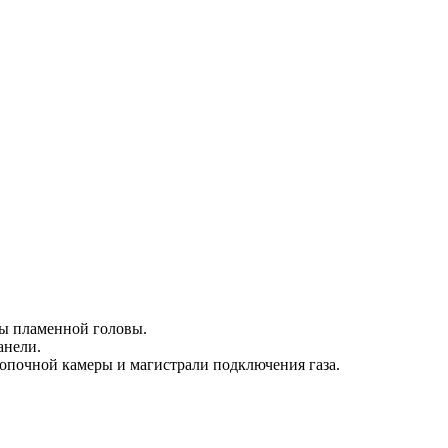
ны пламенной головы.
анели.
топочной камеры и магистрали подключения газа.