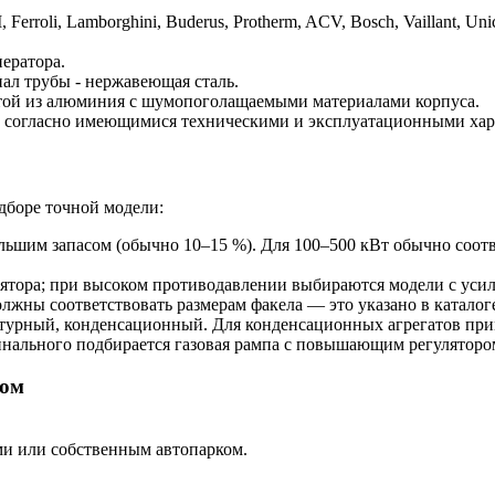
li, Lamborghini, Buderus, Protherm, ACV, Bosch, Vaillant, Unical
нератора.
ал трубы - нержавеющая сталь.
той из алюминия с шумопоголащаемыми материалами корпуса.
е согласно имеющимися техническими и эксплуатационными хар
дборе точной модели:
ольшим запасом (обычно 10–15 %). Для 100–500 кВт обычно соо
лятора; при высоком противодавлении выбираются модели с уси
олжны соответствовать размерам факела — это указано в каталог
атурный, конденсационный. Для конденсационных агрегатов пр
инального подбирается газовая рампа с повышающим регуляторо
ном
ми или собственным автопарком.