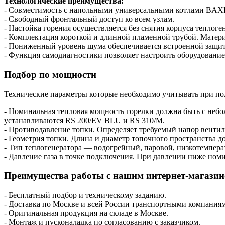
Технологические преимущества:
- Совместимость с напольными универсальными котлами BAXI, Ferro
- Свободный фронтальный доступ ко всем узлам.
- Настойка горения осуществляется без снятия корпуса теплоге
- Комплектация короткой и длинной пламенной трубой. Матери
- Пониженный уровень шума обеспечивается встроенной защи
- Функция самодиагностики позволяет настроить оборудовани
Подбор по мощности
Технические параметры которые необходимо учитывать при по
- Номинальная тепловая мощность горелки должна быть с неб
устанавливаются RS 200/EV BLU и RS 310/M.
- Противодавление топки. Определяет требуемый напор венти
- Геометрия топки. Длина и диаметр топочного пространства д
- Тип теплогенератора — водогрейный, паровой, низкотемпер
- Давление газа в точке подключения. При давлении ниже ном
Преимущества работы с нашим интернет-магази
- Бесплатный подбор и техническому заданию.
- Доставка по Москве и всей России транспортными компания
- Оригинальная продукция на складе в Москве.
- Монтаж и пусконаладка по согласованию с заказчиком.