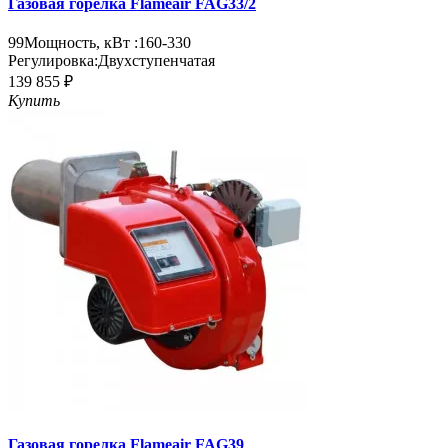
Газовая горелка Flameair FAG33/2
99
Мощность, кВт :
160-330
Регулировка:
Двухступенчатая
139 855 ₽
Купить
Газовая горелка Flameair FAG39