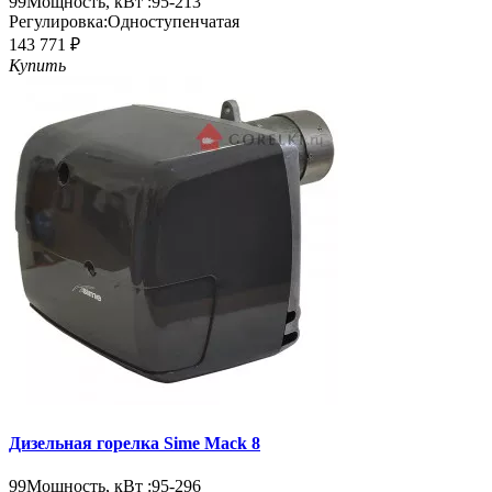
99
Мощность, кВт :
95-213
Регулировка:
Одноступенчатая
143 771 ₽
Купить
Дизельная горелка Sime Mack 8
99
Мощность, кВт :
95-296