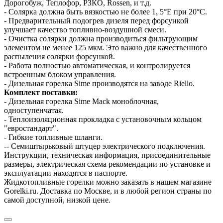
Дорогобуж, Теплофор, РЗКО, Rossen, и т.д.
- Солярка должна быть вязкостью не более 1, 5°Е при 20°С.
- Предварительный подогрев дизеля перед форсункой
улучшает качество топливно-воздушной смеси.
- Очистка солярки должна производиться фильтрующим
элементом не менее 125 мкм. Это важно для качественного
распыления солярки форсункой.
- Работа полностью автоматическая, и контролируется
встроенным блоком управления.
- Дизельная горелка Sime производятся на заводе Riello.
Комплект поставки:
- Дизельная горелка Sime Mack моноблочная,
одноступенчатая.
- Теплоизоляционная прокладка с установочным кольцом
"евростандарт".
- Гибкие топливные шланги.
-- Семиштырьковый штуцер электрического подключения.
Инструкции, техническая информация, присоединительные
размеры, электрическая схема рекомендации по установке и
эксплуатации находятся в паспорте.
Жидкотопливные горелки можно заказать в нашем магазине
Gorelki.ru. Доставка по Москве, и в любой регион страны по
самой доступной, низкой цене.