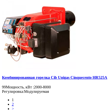
Комбинированная горелка Cib Unigas Cinquecento HR525A
99
Мощность, кВт :
2000-8000
Регулировка:
Модулируемая
1
2
>