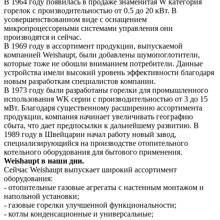
В 1964 году появилась в продаже знаменитая W категория
горелок с производительностью от 0.5 до 20 кВт. В
усовершенствованном виде с оснащением
микропроцессорными системами управления они
производятся и сейчас.
В 1969 году в ассортимент продукции, выпускаемой
компанией Weishaupt, были добавлены шумопоглотители,
которые тоже не обошли вниманием потребители. Данные
устройства имели высокий уровень эффективности благодаря
новым разработкам специалистов компании.
В 1973 году были разработаны горелки для промышленного
использования WK серии с производительностью от 3 до 15
мВт. Благодаря существенному расширению ассортимента
продукции, компания начинает увеличивать географию
сбыта, что дает предпосылки к дальнейшему развитию. В
1989 году в Швейцарии начал работу новый завод,
специализирующийся на производстве отопительного
котельного оборудования для бытового применения.
Weishaupt в наши дни.
Сейчас Weishaupt выпускает широкий ассортимент
оборудования:
- отопительные газовые агрегаты с настенным монтажом и
напольной установки;
- газовые горелки улучшенной функциональности;
- котлы конденсационные и универсальные;