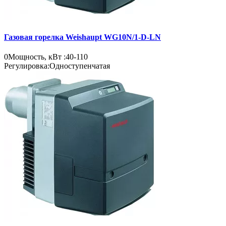
Газовая горелка Weishaupt WG10N/1-D-LN
0
Мощность, кВт :
40-110
Регулировка:
Одноступенчатая