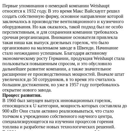
Первые упоминания о немецкой компании Weishaupt
относятся к 1932 году. В это время Макс Вайсхаупт решил
создать собственную фирму, основное направление которой
заключалось в производстве вентиляционного и кузнечного
оборудования. Но как оказалось, такой подход был не особо
перспективным, и для сохранения компании требовалось
срочная реорганизация. Внимание основателя привлекла
такая ниша как выпуск дизельных горелок, что было
организовано на маленьком заводе в Швенди. Начинание
стало неожиданно успешным. Благодаря активному
экономическому росту Германии, продукция Weishaupt стала
пользоваться повышенным спросом, и это обусловило
дальнейшее развитие компании, а также значительное
расширение ее производственных мощностей. Вначале штат
увеличился до 50 сотрудников, в то время это считалось
большим достижением, но уже в 1957 году потребовалось
открытие нового завода.
Процесс развития.
В 1960 был запущен выпуск инновационных горелок,
относящихся к U категории, мощность которых составляла до
900 кВт Они стали активно реализовываться, что стало
толчком к учреждению собственного научного центра,
специализирующегося на изучении процессов горения
топлива и разработке новых технологических решений.