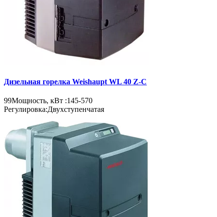
Дизельная горелка Weishaupt WL 40 Z-C
99
Мощность, кВт :
145-570
Регулировка:
Двухступенчатая