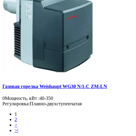
Газовая горелка Weishaupt WG30 N/1-C ZM-LN
0
Мощность, кВт :
40-350
Регулировка:
Плавно-двухступенчатая
1
2
>
>|