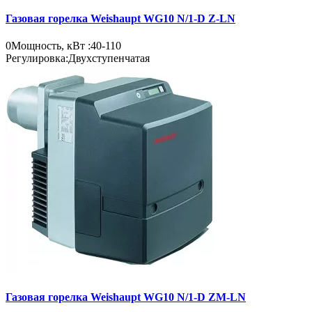
Газовая горелка Weishaupt WG10 N/1-D Z-LN
0
Мощность, кВт :
40-110
Регулировка:
Двухступенчатая
Газовая горелка Weishaupt WG10 N/1-D ZM-LN