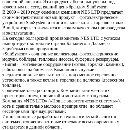
солнечной энергии. Эти продукты были выпущены под
известным на сегодняшний день брендом SunSystem.
В 2009 – 2010 году семейная компания NES LTD предлагает
своим потребителям новый продукт – фотоэлектрическое
устройство SunSystem и отопительные котлы торгового знака
Burnit, которые отличаются высоким качеством производства
и эксплуатации.
На сегодня болгарский производитель NES LTD с успехом
импортирует во многие страны Ближнего и Дальнего
Зарубежья свою продукцию:
«SunSystem» - солнечные коллекторы, фотоэлектрические
модули, бойлеры, тепловые насосы, буферные резервуары.
«Burnit» - котельное оборудование (котлы, горелки, камины),
работающее на биомассе. Компания выпускает
твердотопливные котлы и котлы под сменное горелочное
устройство, а также котлы и горелки на пеллетах (древесном
топливе).
Солнечные электростанции. Компания занимается их
проектированием, поставкой и монтажом с запуском.
Компания «NES LTD» («Новые энергетические системы»),
хоть и сравнительно молодое предприятие, но обладает
бесспорными преимуществами:
Инновационные разработки и технологический аспект в
системах отопления, которые отвечают всем современным
стандартам в данной области.